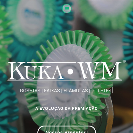
|
ROSETAS | FAIXAS | FLÂMULAS | COLETES
A EVOLUÇÃO DA PREMIAÇÃO
Nossos Produtos!